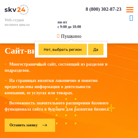
8 (800) 302-87-23
Web-студия
пн-пт
полного цикла
с 9:00 до 18:00
Пушкино
Сайт-визитка
Нет, выбрать регион
Да
Многостраничный сайт, состоящий из разделов и
подразделов.
На страницах визитки лаконично и понятно
предоставлена информация о деятельности
компании, ее услугах или товарах.
Возможность значительного расширения базового
функционала сайта в будущем для развития бизнеса.
Оставить заявку